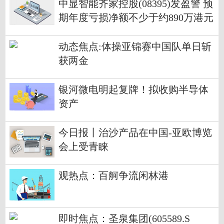
中显智能齐家控股(08395)发盈警 预
期年度亏损净额不少于约890万港元
同比盈转亏 热消息
动态焦点:体操亚锦赛中国队单日斩
获两金
银河微电明起复牌！拟收购半导体
资产
今日报丨治沙产品在中国-亚欧博览
会上受青睐
观热点：百舸争流闲林港
即时焦点：圣泉集团(605589.S