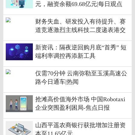
元，融资余额69.68亿元|每日观点
财务失血、研发投入有待提升、赛
道竞逐激烈主线科技二度递表港交
所承压前行|今日要闻
新资讯：隔夜逆回购月底“首秀” 短
端利率调控再添新工具
仅需70分钟 云南弥勒至玉溪高速公
路今日通车|热闻
抢滩高价值海外市场 中国Robotaxi
企业突围盈利困局-焦点日报
山西平遥农商银行获批增加注册资
本至11.65亿元