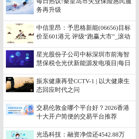
每日热议!秦皇岛市失业保险惠民服
务再升级
中信里昂：予思格新能(06656)目标
价至601港元 评级“跑赢大市”_滚动
星光股份子公司中标深圳市前海智
慧保税仓光伏新能源发电项目|每日
快讯
振东健康再登CCTV-1 | 以大健康生
态回应时代之问
交易伦敦金哪个平台好？2026香港
十大开户简便的交易平台推荐
光迅科技：融资净偿还4542.88万