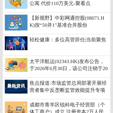
公寓 代价110万美元-聚看点
【新视野】中彩网通控股(08071.H
K)按“50并1”基准合并股份
轻松健康：多位高管辞任|当前聚焦
太平洋航运(02343.HK)发布公告，
于2026年6月30日，该公司注销于20
26年6月10日购回的147.8万股股份_
快报
焦点报道:市场监管总局部署开展经
营者集中反垄断监管效能提升专项
行动
成都市青羊区锐科电子经营部（个
体工商户）成立 注册资本2万人民