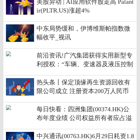
美股异动 | AI应用软件股走高 Palant
ir(PLTR.US)涨超4%
中东局势缓和，伊博维斯帕指数微
幅收平_视讯
前沿资讯!广汽集团获得实用新型专
利授权：“车辆、变速器及液压控制
系统”
热头条丨保定顶缘再生资源回收有
限公司成立 注册资本200万人民币
每日快看：四洲集团(00374.HK)公
布年度业绩 公司权益所有者应占溢
利1307.5万港元 同比增长28.64%
中兴通讯(00763.HK)6月29日耗资1.8