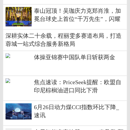
泰山冠顶！吴珈庆力克郑肖淮，加
冕台球史上首位“千万先生”，闪耀
全球台球赛事最高殿堂!
深耕实体二十余载，程丽雯多赛道布局，打造
蓉城一站式综合服务新格局
体操亚锦赛中国队单日斩获两金
焦点速读：PriceSeek提醒：欧盟自
印尼棕榈油进口同比下滑
6月26日动力煤CCI指数环比下降_
速讯