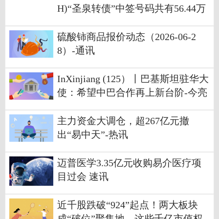
H)“圣泉转债”中签号码共有56.44万
个
硫酸铈商品报价动态（2026-06-2
8）-通讯
InXinjiang (125）丨巴基斯坦驻华大
使：希望中巴合作再上新台阶-今亮
点
主力资金大调仓，超267亿元撤
出“易中天”-热讯
迈普医学3.35亿元收购易介医疗项
目过会 速讯
近千股跌破“924”起点！两大板块
成“破位”聚集地，这些千亿市值权