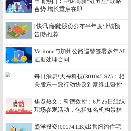
当前热门：中炬高新“红五星”战略
蓄势 增长重启在即
[快讯]韶能股份公布半年度业绩预
告|热推荐
Veritone与加州公路巡警签署多年AI
证据处理合同
每日消息!天禄科技(301045.SZ)：相
关股东一致行动协议到期终止暨控
股股东、实际控制人变更
焦点热文：科德数控：6月25日组织
现场参观活动，包括知名机构景林
资产的多家机构参与
盛洋投资(00174.HK)出售纽约住宅