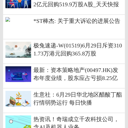
2亿元回购519.9万股A股_天天快报
*ST棒杰: 关于重大诉讼的进展公告
极兔速递-W(01519)6月29日斥资310
1.73万港元回购365.8万股
最新：资本策略地产(00497.HK)发
布年度业绩，股东应占亏损8.25亿
港元 同比减少51.2%
生意社：6月29日华北地区醋酸丁酯
行情弱势运行 每日快播
热资讯！奇瑞成立千农科技公司，
含AI及机器人业务