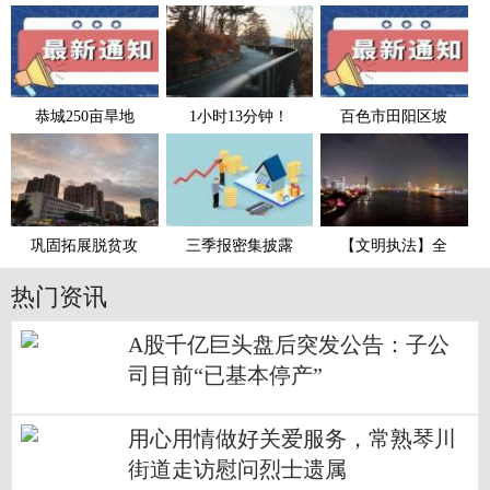
恭城250亩旱地
1小时13分钟！
百色市田阳区坡
巩固拓展脱贫攻
三季报密集披露
【文明执法】全
热门资讯
A股千亿巨头盘后突发公告：子公
司目前“已基本停产”
用心用情做好关爱服务，常熟琴川
街道走访慰问烈士遗属