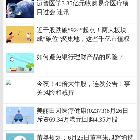
迈普医学3.35亿元收购易介医疗项
目过会 速讯
近千股跌破“924”起点！两大板块
成“破位”聚集地，这些千亿市值权
重在列 微速讯
如何避免银行理财产品的风险？
今夜！40倍大牛股，连发公告！事
关风险和减持
美丽田园医疗健康(02373)6月26日
斥资69.34万港元回购4.35万股
蕾奥规划：6月25日董事朱旭辉增持