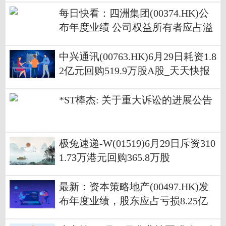
每日快看：四洲集团(00374.HK)公
布年度业绩 公司权益所有者应占溢
利1307.5万港元 同比增长28.64%
中兴通讯(00763.HK)6月29日耗资1.8
2亿元回购519.9万股A股_天天快报
*ST棒杰: 关于重大诉讼的进展公告
极兔速递-W(01519)6月29日斥资310
1.73万港元回购365.8万股
最新：资本策略地产(00497.HK)发
布年度业绩，股东应占亏损8.25亿
港元 同比减少51.2%