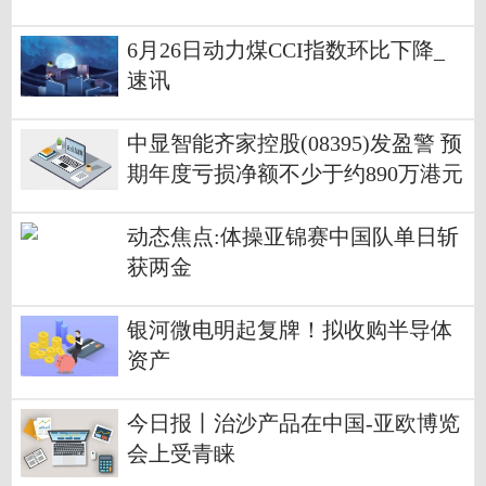
6月26日动力煤CCI指数环比下降_
速讯
中显智能齐家控股(08395)发盈警 预
期年度亏损净额不少于约890万港元
同比盈转亏 热消息
动态焦点:体操亚锦赛中国队单日斩
获两金
银河微电明起复牌！拟收购半导体
资产
今日报丨治沙产品在中国-亚欧博览
会上受青睐