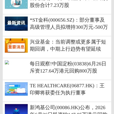
股份合计7.23万股
*ST金科(000656.SZ)：部分董事及
高级管理人员拟增持300万元-500万
元公司股份|焦点速讯
兴业基金：当前调整或更多属于短
期回调，中期上行趋势有望延续
每日观察!中国淀粉(03838)6月26日
斥资127.64万港元回购800万股
TE HEALTHCARE(06877.HK)：王
印卿将获委任为执行董事
新鸿基公司(00086.HK)公布，2026