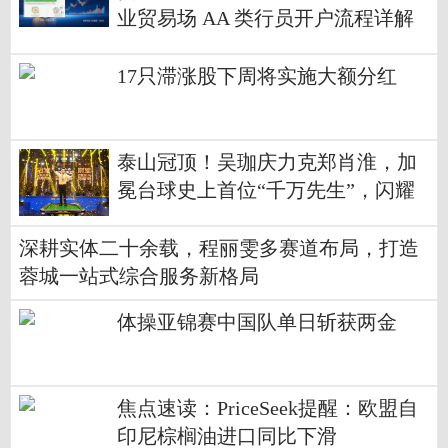
业贸易场 AA 类行员开户流程详解
17只滞涨股下周将实施大额分红
泰山冠顶！吴珈庆力克郑肖淮，加
冕台球史上首位“千万先生”，闪耀
全球台球赛事最高殿堂!
深耕实体二十余载，程丽雯多赛道布局，打造
蓉城一站式综合服务新格局
体操亚锦赛中国队单日斩获两金
焦点速读：PriceSeek提醒：欧盟自
印尼棕榈油进口同比下滑