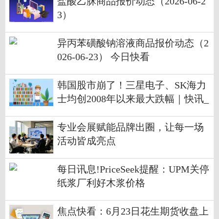
盐酸乙脒商品报价动态（2026-06-2
3）
异丙苯磺酸钠溶液商品报价动态（2
026-06-23） 今日快看
韩国股市崩了！三星电子、SK海力
士均创2008年以来最大跌幅｜快讯_
每日速讯
专业会展赋能品牌出圈，让每一场
活动皆成亮点
每日讯息!PriceSeek提醒：UPM关停
纸浆厂利好木浆价格
焦点快看：6月23日花生期货收盘上