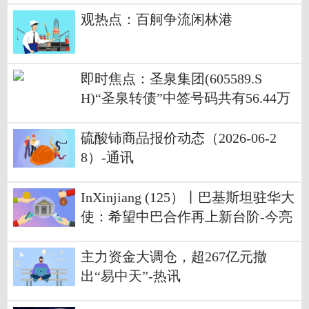
观热点：百舸争流闲林港
即时焦点：圣泉集团(605589.S
H)“圣泉转债”中签号码共有56.44万
个
硫酸铈商品报价动态（2026-06-2
8）-通讯
InXinjiang (125）丨巴基斯坦驻华大
使：希望中巴合作再上新台阶-今亮
点
主力资金大调仓，超267亿元撤
出“易中天”-热讯