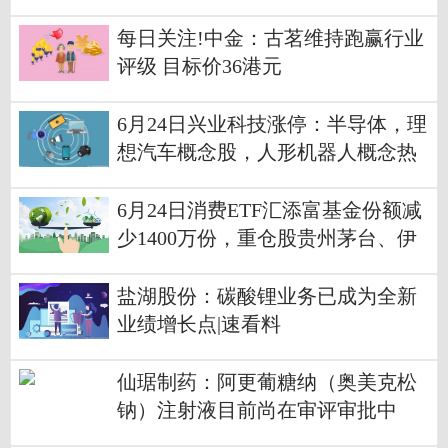
每日关注!中金：古茗维持跑赢行业
评级 目标价36港元
6月24日兴业科技涨停：半导体，理
想汽车概念股，人形机器人概念热
股
6月24日消费ETF汇添富基金份额减
少1400万份，重仓股贵州茅台、伊
利股份、五粮液 简讯
盐湖股份：碳酸锂业务已成为全新
业绩增长点|速看料
仙琚制药：阿更葡糖纳（奥美克松
钠）注射液目前尚在审评审批中