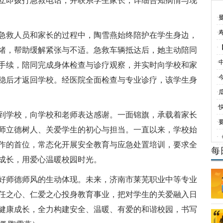
立即拨打急救电话，并联系学生家长，详细告知病情与现
·
·
急救人员和家长的过程中，陶雪燕始终陪护在学生身边，
·
【
绪，帮助缓解紧张与不适。急救车辆抵达后，她主动陪同
·
手续，陪同完成身体检查与诊疗观察，并实时向学校和家
·
稳后才返回学校。经医院全面检查与专业诊疗，该学生身
·
·
到学校，向学校和老师表达感谢。一面锦旗，承载着家长
·
师立德树人、关爱学生的初心与担当。一直以来，学校始
·
作的首位，常态化开展安全教育与应急处置培训，要求全
每
成长，用爱心温暖校园时光。
好师德师风的生动体现。未来，济南市莱芜职业中等专业
任之心、仁爱之心投身教育事业，把对学生的关爱融入日
健康成长，全力构建安全、温暖、有爱的和谐校园，书写