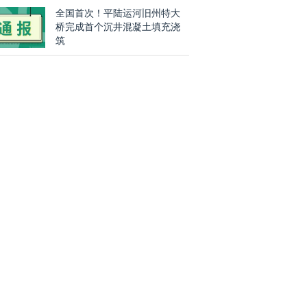
全国首次！平陆运河旧州特大
桥完成首个沉井混凝土填充浇
筑