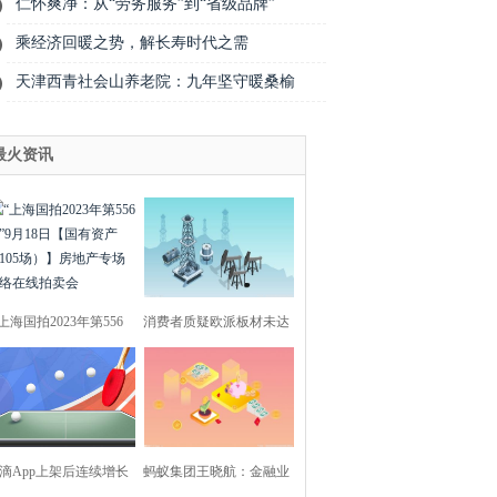
仁怀爽净：从“劳务服务”到“省级品牌”
乘经济回暖之势，解长寿时代之需
天津西青社会山养老院：九年坚守暖桑榆
最火资讯
“上海国拍2023年第556
消费者质疑欧派板材未达
期”9月18日【国有
承诺等级；最新69
滴App上架后连续增长
蚂蚁集团王晓航：金融业