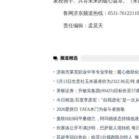
家校携手、共育未来的暖心篇章。（朱
鲁网济东频道热线：0531-7612211
责任编辑：孟昊天
关键词：
消费导报网
24小时资讯
频道精选
济南市莱芜职业中等专业学校：暖心救助化
5月13日生意社玉米基准价为2322.86元/吨
美银证券：升敏实集团(00425)目标价至57
今日精选:百度李彦宏：“自我进化”是一次
2026爱拼日 TATA木门为奋斗者致敬
曼联0比0闷平桑德兰，阿玛德状态持续低迷
坎塞洛公开不满沙特，巴萨留人现转机 每
苏超争冠白热化：哈茨1分领跑凯尔特人_