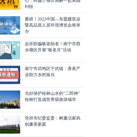
心：跨越三省区调解一起离婚
纠纷
重磅！2022中国—东盟建筑业
暨高品质人居环境博览会将举
办
反诈防骗敬老助老！南宁市西
乡塘区开展“敬老月”活动
南宁市武鸣区宁武镇：香蕉产
业助力乡村振兴
当好保护桂林山水的“二郎神”
桂林打造成世界级旅游城市
凭祥市纪委监委：树廉洁家风
创廉美家庭