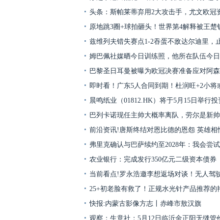
头条：斯帕莱蒂弃用2大攻击手，尤文欧冠
原地跳3圈+球拍砸头！世界第4解释被王楚
兹维列夫错失赛点1‑2吞蛋不敌达尔迪里，
姆巴佩社媒晒今日训练照，他所在队伍今日
巴黎圣日耳曼被曝为欧冠决赛准备应对阿森
即时看！广东5人合同到期！杜润旺+2小将
晨鸣纸业（01812.HK）将于5月15日举行
巴列卡诺现任主帅大概率离队，劳尔是新帅
前沿资讯!唐斯终结对恩比德的恩怨 英雄相
弗里克确认与巴萨续约至2028年：我会尝
农业银行：完成发行350亿元二级资本债券
当前看点!罗永浩邀李想返场对谈！无人驾
25+初老脸有救了！正规水光针产品推荐的
快报:内蒙古影像方志丨赤峰市敖汉旗
观察：生意社：5月12日临沂金正阳无缝管