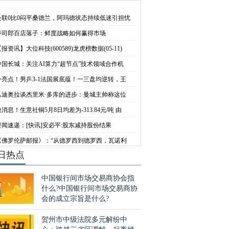
中国出行6月日均
务链条上的关键环
曼联0比0闷平桑德兰，阿玛德状态持续低迷引担忧
寿司郎百店落子：鲜度战略如何赢得市场
报资讯】大位科技(600589)龙虎榜数据(05-11)
中国长城：关注AI算力“超节点”技术领域合作机
今亮点！男乒3-1法国展底蕴！一三盘均逆转，王
瓜迪奥拉谈杰里米·多库的进步：曼城主帅称这位
快消息！生意社铜5月8日均差为-313.84元/吨 由
要闻速递：[快讯]安必平:股东减持股份结果
《佛罗伦萨邮报》：“从德罗西到德罗西，瓦诺利
日热点
中国银行间市场交易商协会指
什么?中国银行间市场交易商协
会的成立宗旨是什么?
贺州市中级法院多元解纷中