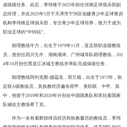
成保级任务。此后，李玮锋于2025年担任河南足球俱乐部副
总经理，并在2025年5月于天津市宁河区创建青少年足球青训
机构李玮锋足球俱乐部，专注青少年足球培养，致力于成为
职业足球的“中转站”。
助理教练牛力，出生于1979年11月，亚足联职业级教练
员，曾担任四川九牛、湖南湘涛、广州城等队助理教练，202
4年10月担任黑龙江冰城主教练并率队完成保级任务。
助理教练阿列克斯-德寇克，荷兰籍，出生于1973年，欧
足联A级教练员，其执教经历遍布荷甲、美职联、中甲。其
中，他曾于2019年和2020年分别在中国国奥队和库拉索国家
队辅佐主教练希丁克。
作为一名有着辉煌球员经历和执教履历的教练员，李玮