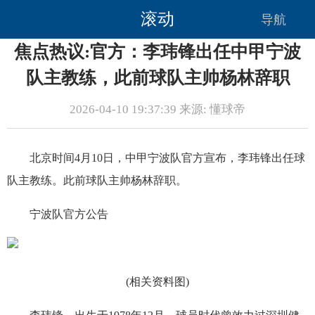
滚动
导航
焦点热议:官方：李玮锋出任中甲宁波
队主教练，此前球队主帅杨林辞职
2026-04-10 19:37:39 来源: 懂球帝
北京时间4月10日，中甲宁波队官方宣布，李玮锋出任球
队主教练。此前球队主帅杨林辞职。
宁波队官方公告
(相关资料图)