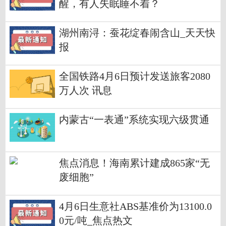
醒，有人失眠睡不着？
湖州南浔：蚕花绽春闹含山_天天快
报
全国铁路4月6日预计发送旅客2080
万人次 讯息
内蒙古“一表通”系统实现六级贯通
焦点消息！海南累计建成865家“无
废细胞”
4月6日生意社ABS基准价为13100.0
0元/吨_焦点热文