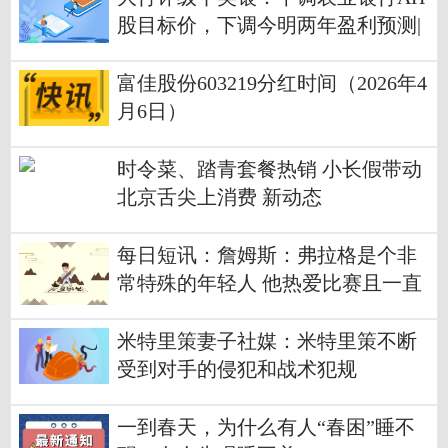
股目标价，下调今明两年盈利预测|
每日热门
富佳股份603219分红时间（2026年4
月6日）
时令菜、踏青套餐热销 小长假带动
北京舌尖上消费 新动态
每日短讯：詹姆斯：弗拉格是个非
常特殊的年轻人 他热爱比赛且一直
在进步
米特里策妻子社媒：米特里策不断
受到对手的侵犯和战术犯规
一到春天，为什么有人“春困”睡不