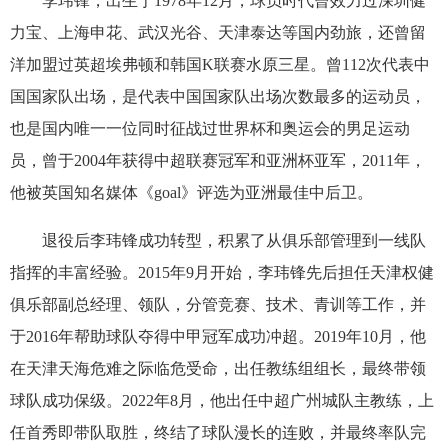
李玮锋，出生于1978年12月，球员时代曾效力过深圳健
力宝、上海申花、武汉光谷、天津泰达等国内劲旅，还曾留
洋加盟过英超埃弗顿和韩国K联赛水原三星。曾112次代表中
国国家队出场，是代表中国国家队出场次数最多的运动员，
也是国内唯一一位同时征战过世界杯和奥运会的男足运动
员，曾于2004年获得中超联赛冠军和亚洲杯亚军，2011年，
他被英国知名媒体《goal》评选为亚洲最佳中后卫。
退役后李玮锋成功转型，积累了从俱乐部管理到一线队
指挥的丰富经验。2015年9月开始，李玮锋先后担任天津权健
俱乐部副总经理、领队，分管竞赛、技术、青训等工作，并
于2016年帮助球队夺得中甲冠军成功冲超。2019年10月，他
在天津天海危难之际临危受命，出任教练组组长，最终带领
球队成功保级。2022年8月，他出任中超广州城队主教练，上
任首秀即带队取胜，终结了球队漫长的连败，并最终率队完