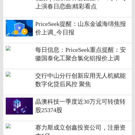
上演春日恋曲|精彩看点
PriceSeek提醒：山东金诚海绵焦报
价上调_今日报
每日信息：PriceSeek重点提醒：安
徽国泰化工聚合氯化铝报价上调
交行中山分行创新应用无人机赋能
数字化贷后风控 聚焦
晶澳科技一季度近30万元可转债转
股25374股
赛力斯成立创鑫投资公司，注册资