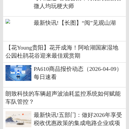
微人均玩梗大师
最新快讯!【长图】“阅”见观山湖
【花Young贵阳】花开成海！阿哈湖国家湿地
公园杜鹃花谷迎来最佳观赏期
PA610商品报价动态（2026-04-09）
每日速看
朗致科技的车辆超声波油耗监控系统如何赋能
车队管控？
最新快讯!五部门：做好2026年享受
税收优惠政策的集成电路企业或项