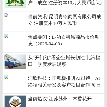
户）成立 注册资本10万人民币|新动
态
当前资讯!昆明青铭商贸有限公司成
立 注册资本10万人民币
焦点要闻：L-酒石酸铵商品报价动
态（2026-04-08）
从“开门红”看企业增长韧性 北汽福
田一季度发展观察
润欣科技：正积极推进AI眼镜、AI
终端相关研发及客户项目合作 每日
短讯
当前热议!江苏苏州：木香花开