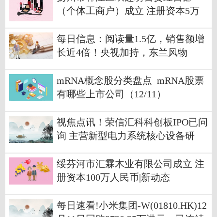
（个体工商户）成立 注册资本5万
人民币_每日观察
每日信息：阅读量1.5亿，销售额增
长近4倍！央视加持，东兰风物
火“出圈”
mRNA概念股分类盘点_mRNA股票
有哪些上市公司（12/11）
视焦点讯！荣信汇科科创板IPO已问
询 主营新型电力系统核心设备研
发、制造及销售
绥芬河市汇霖木业有限公司成立 注
册资本100万人民币|新动态
每日速看!小米集团-W(01810.HK)12