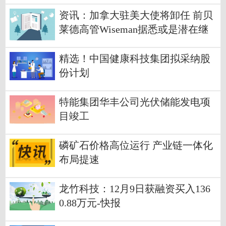
伙人
资讯：加拿大驻美大使将卸任 前贝
莱德高管Wiseman据悉或是潜在继
任者
精选！中国健康科技集团拟采纳股
份计划
特能集团华丰公司光伏储能发电项
目竣工
磷矿石价格高位运行 产业链一体化
布局提速
龙竹科技：12月9日获融资买入136
0.88万元-快报