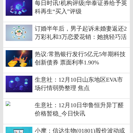
每日时讯!机构评级|华泰证券给予英
科再生“买入”评级
订婚半年后，男子起诉未婚妻返还2
万彩礼和3万恋爱花销：她挑轻巧活
吃得多，女方：他一笔一笔算太清
楚
热议:常熟银行发行5亿元5年期科技
创新债券 票面利率1.90%
生意社：12月10日山东地区EVA市
场行情弱势整理 焦点
生意社：12月10日华鲁恒升异丁醛
价格暂稳_今日快讯
小摩：信达生物(01801)股价波动或