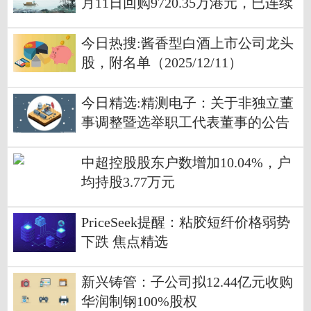
月11日回购9720.35万港元，已连续
4日回购
今日热搜:酱香型白酒上市公司龙头
股，附名单（2025/12/11）
今日精选:精测电子：关于非独立董
事调整暨选举职工代表董事的公告
中超控股股东户数增加10.04%，户
均持股3.77万元
PriceSeek提醒：粘胶短纤价格弱势
下跌 焦点精选
新兴铸管：子公司拟12.44亿元收购
华润制钢100%股权