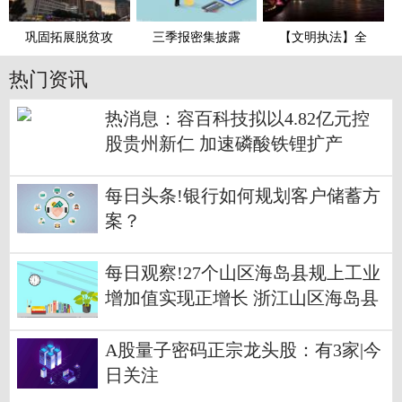
巩固拓展脱贫攻
三季报密集披露
【文明执法】全
热门资讯
热消息：容百科技拟以4.82亿元控
股贵州新仁 加速磷酸铁锂扩产
每日头条!银行如何规划客户储蓄方
案？
每日观察!27个山区海岛县规上工业
增加值实现正增长 浙江山区海岛县
工业经济稳步攀高
A股量子密码正宗龙头股：有3家|今
日关注