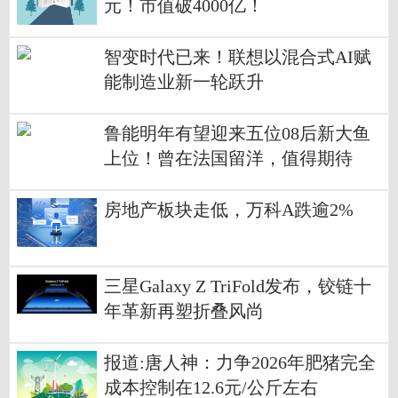
元！市值破4000亿！
智变时代已来！联想以混合式AI赋
能制造业新一轮跃升
鲁能明年有望迎来五位08后新大鱼
上位！曾在法国留洋，值得期待
房地产板块走低，万科A跌逾2%
三星Galaxy Z TriFold发布，铰链十
年革新再塑折叠风尚
报道:唐人神：力争2026年肥猪完全
成本控制在12.6元/公斤左右