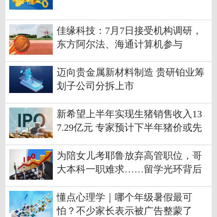
佳缘科技：7月7日接受机构调研，
东方阿尔法、海通计算机参与
迈向贵金属新材料制造 贵研铂业筹
划子公司分拆上市
新希望上半年实现生猪销售收入13
7.29亿元 专家预计下半年猪价或先
跌后涨
为陪女儿考耶鲁放弃高管职位，哥
大本科一职难求……留学光环背后
几多困境？
懂点心理学｜哪个年级暑假最可
怕？不少家长表示被广告整蒙了