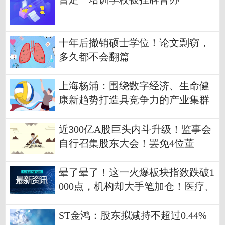
十年后撤销硕士学位！论文剽窃，
多久都不会翻篇
上海杨浦：围绕数字经济、生命健
康新趋势打造具竞争力的产业集群
近300亿A股巨头内斗升级！监事会
自行召集股东大会！罢免4位董
事，“宝能系”出局？
晕了晕了！这一火爆板块指数跌破1
000点，机构却大手笔加仓！医疗、
酒、游戏ETF份额也在本周齐创历
史新高
ST金鸿：股东拟减持不超过0.44%