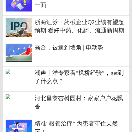
一面
浙商证券：药械企业Q2业绩有望超
预期 看好中药、化药、流通新周期
主线
高合，被逼到墙角 | 电动势
潮声丨洋专家看“枫桥经验”，get到
了什么点？
河北昌黎杏树园村：家家户户花飘
香
精准“根管治疗” 为患者守住天然
牙！