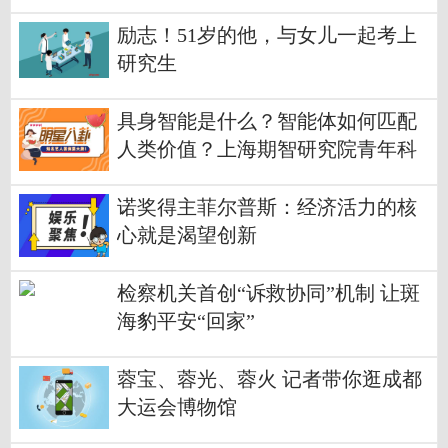
司
励志！51岁的他，与女儿一起考上
研究生
具身智能是什么？智能体如何匹配
人类价值？上海期智研究院青年科
学家们这么说……丨WAIC 2023
诺奖得主菲尔普斯：经济活力的核
心就是渴望创新
检察机关首创“诉救协同”机制 让斑
海豹平安“回家”
蓉宝、蓉光、蓉火 记者带你逛成都
大运会博物馆