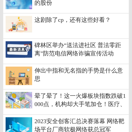
的股份
这剧除了cp，还有这些好看？
碑林区举办“送法进社区 普法零距
离”防范电信网络诈骗宣传活动
伸出中指和无名指的手势是什么意
思
晕了晕了！这一火爆板块指数跌破1
000点，机构却大手笔加仓！医疗、
酒、游戏ETF份额也在本周齐创历
史新高
2023安全创客汇总决赛落幕 网络靶
场平台厂商软极网络获总冠军