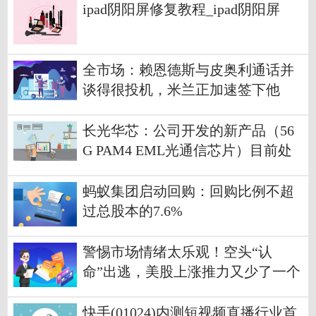
ipad阴阳屏修复教程_ipad阴阳屏
全市场：赖恩德斯与皮奥利通话并
谈得很投机，米兰正加速签下他
长光华芯：公司开发的新产品（56
G PAM4 EML光通信芯片）目前处
于验证阶段
蚂蚁集团启动回购：回购比例不超
过总股本的7.6%
警惕市场情绪太乐观！空头“认
命”出逃，美股上涨推力又少了一个
快手(01024)内测短视频直播行业首