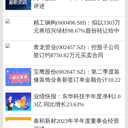
评述
精工钢构(600496.SH)：拟以3303万
元将绍兴绿杉98.67%股份转让给中
建信
青龙管业(002457.SZ)：控股子公司
签订约8750.82万元买卖合同
宝鹰股份(002047.SZ)：第二季度装
修装饰业务新签订单金额合计10.22
亿元
业绩快报：东华科技半年度净利2.0
3亿 同比增长23.63%
泰和新材2023年半年度董事会经营