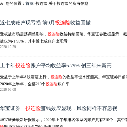
您的位置：
首页
>投连险,关于投连险的所有信息
近七成账户现亏损 前9月
投连险
收益回撤
受权益市场震荡调整影响，
投连险
收益持续回落。华宝证券数据显示，截至
益仅为-1 95%，其中近七成账户出现亏
2020-10-29
上半年
投连险
账户平均收益率6.79% 创三年来新高
受益于上半年A股震荡上行，
投连险
的收益率也水涨船高。华宝证券日前
2020年上半年，全部210个
投连险
账户平
2020-09-08
华宝证券：
投连险
赚钱效应显现，风险同样不容忽视
华宝证券最新研报显示，2020年上半年排名体系内账户共有210个，其中有1
险
账户平均收益为6 79%;激进型账户