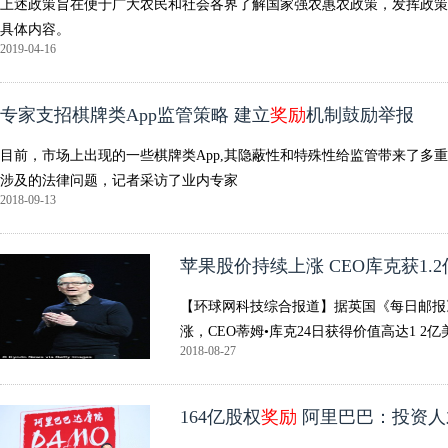
上述政策旨在便于广大农民和社会各界了解国家强农惠农政策，发挥政策
具体内容。
2019-04-16
专家支招棋牌类App监管策略 建立
奖励
机制鼓励举报
目前，市场上出现的一些棋牌类App,其隐蔽性和特殊性给监管带来了多重
涉及的法律问题，记者采访了业内专家
2018-09-13
苹果股价持续上涨 CEO库克获1.
【环球网科技综合报道】据英国《每日邮报
涨，CEO蒂姆•库克24日获得价值高达1 2
2018-08-27
164亿股权
奖励
阿里巴巴：投资人