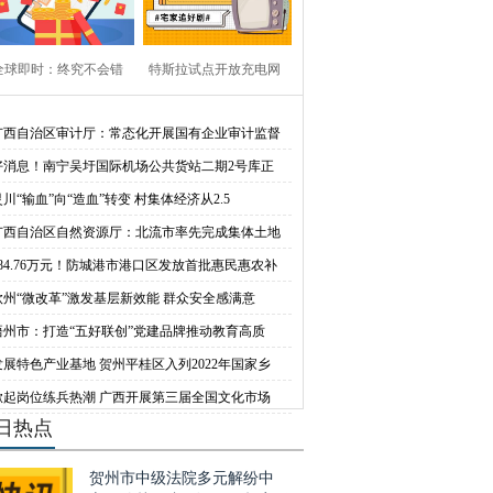
全球即时：终究不会错
特斯拉试点开放充电网
付，高德地图上已可
络，比亚迪、蔚来、
广西自治区审计厅：常态化开展国有企业审计监督
好消息！南宁吴圩国际机场公共货站二期2号库正
灵川“输血”向“造血”转变 村集体经济从2.5
广西自治区自然资源厅：北流市率先完成集体土地
284.76万元！防城港市港口区发放首批惠民惠农补
钦州“微改革”激发基层新效能 群众安全感满意
梧州市：打造“五好联创”党建品牌推动教育高质
发展特色产业基地 贺州平桂区入列2022年国家乡
掀起岗位练兵热潮 广西开展第三届全国文化市场
日热点
贺州市中级法院多元解纷中