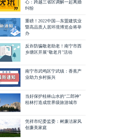
心：跨越三省区调解一起离婚
纠纷
重磅！2022中国—东盟建筑业
暨高品质人居环境博览会将举
办
反诈防骗敬老助老！南宁市西
乡塘区开展“敬老月”活动
南宁市武鸣区宁武镇：香蕉产
业助力乡村振兴
当好保护桂林山水的“二郎神”
桂林打造成世界级旅游城市
凭祥市纪委监委：树廉洁家风
创廉美家庭